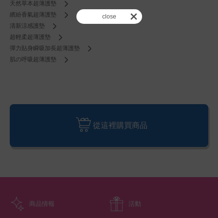
天然草本超薄護墊
繽紛香氣超薄護墊
close
清新涼感護墊
超輕柔超薄護墊
彈力貼身瞬吸加長超薄護墊
肌の呼吸超薄護墊
從這裡購買商品
商品情報
活動