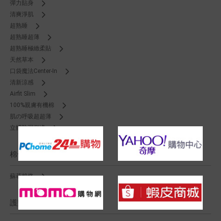
彈力貼身
清爽淨肌
超熟睡
超熟睡超薄
超熟睡極緻柔貼
天然草本
口袋魔法Center-In
清新涼感
Airfit Slim
100%親膚有機棉
肌の呼吸超超薄
立體防漏側邊
棉條
蘇菲棉條
護墊